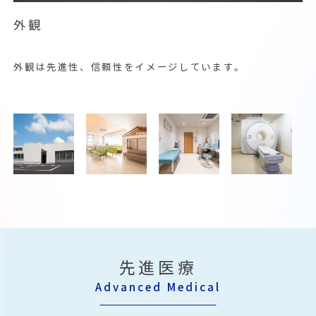
受付・待合室
診察室
最先端の医療設備
明るく清潔感のある病室
外観
患者様に少しでも安心して過ごして欲しいという願いか
当院の診察室は「診察・治療」を最優先に設計していま
CTやMRIなど高度医療機器を導入しています。
救急室の隣が病室です。10床あります。
ら、清潔で明るく、優しい雰囲気にしました。
す。
院内で行った画像検査は、全国各地の画像を判定する放
救急患者の1~2泊の経過観察入院が可能です。
外観は先進性、信頼性をイメージしています。
キッズスペースも完備しており、お子様連れでも安心し
各診察室は十分な広さを確保し、ご家族も同席できるよ
射線科専門医によって画像判定を行い画像診断の精度を
引き続き治療が必要な場合は、連携病院に転院となりま
てご来院ください。
うに広めの作りです。
あげています。
す。
先進医療
Advanced Medical