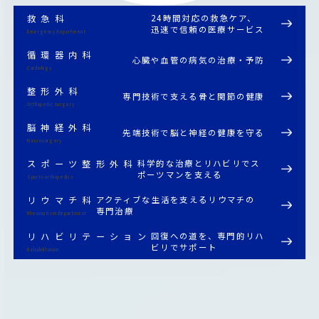
24時間対応の救急ケア、
救急科
迅速で信頼の医療サービス
Emergency department
循環器内科
心臓や血管の病気の治療・予防
Cardiology
整形外科
専門技術で支える骨と関節の健康
Orthopedic surgery
脳神経外科
先端技術で脳と神経の健康を守る
Neurosurgery
科学的な治療とリハビリでス
スポーツ整形外科
ポーツマンを支える
Sports orthopedics
アクティブな生活を支えるリウマチの
リウマチ科
専門治療
Rheumatism department
回復への道を、専門的リハ
リハビリテーション
ビリでサポート
Rehabilitation