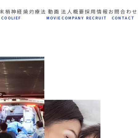
末梢神経焼灼療法
動画
法人概要
採用情報
お問合わせ
C
OOLIEF
M
OVIE
C
OMPANY
R
ECRUIT
C
ONTACT