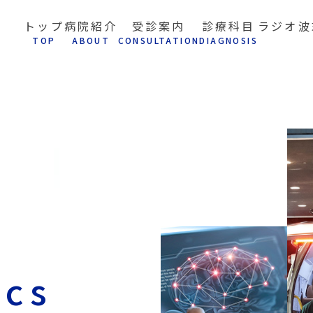
トップ
病院紹介
受診案内
診療科目
ラジオ波
T
OP
A
BOUT
C
ONSULTATION
D
IAGNOSIS
ics