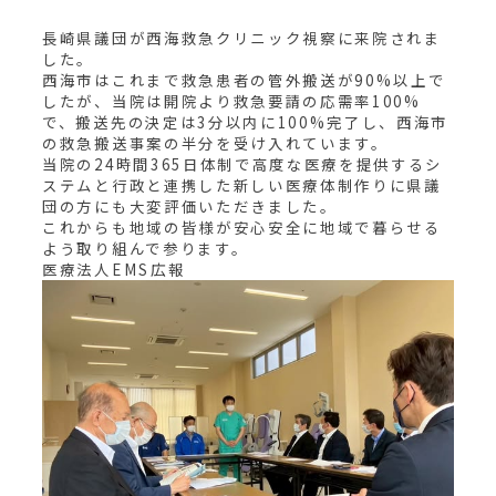
長崎県議団が西海救急クリニック視察に来院されま
した。
西海市はこれまで救急患者の管外搬送が90%以上で
したが、当院は開院より救急要請の応需率100%
で、搬送先の決定は3分以内に100%完了し、西海市
の救急搬送事案の半分を受け入れています。
当院の24時間365日体制で高度な医療を提供するシ
ステムと行政と連携した新しい医療体制作りに県議
団の方にも大変評価いただきました。
これからも地域の皆様が安心安全に地域で暮らせる
よう取り組んで参ります。
医療法人EMS広報