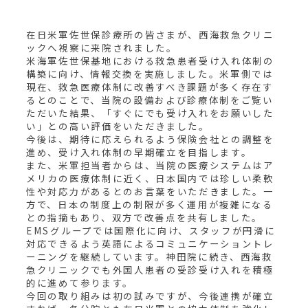
在日米軍佐世保診療所の皆さまが、西海救急クリニ
ックへ視察に来院されました。
米海軍佐世保基地における救急患者受け入れ体制の
構築に向け、情報交換を実施しました。米軍側では
現在、救急医療体制に改善すべき課題が多く存在す
るとのことで、当院の設備および診療体制をご覧い
ただいた結果、「すぐにでも受け入れをお願いした
い」との高い評価をいただきました。
今後は、期待に応えられるよう保険会社との調整を
進め、受け入れ体制の早期確立を目指します。
また、米軍担当者からは、当院の医療システムはア
メリカの医療体制に近く、日本国内では珍しい柔軟
性や対応力があるとのお言葉をいただきました。一
方で、日本の制度上の制限が多く運用が複雑になる
との指摘もあり、双方で改善点を共有しました。
EMSグループでは国際化に向け、スタッフが円滑に
対応できるよう英語によるコミュニケーショントレ
ーニングを継続しています。神田院に続き、西海救
急クリニックでも外国人患者の受診受け入れを積極
的に進めて参ります。
今回の取り組みは初の試みですが、今後連携が確立